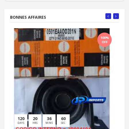
BONNES AFFAIRES
100%
OFF
120
20
36
60
1
DAYS
HRS
MINS
SEC
D