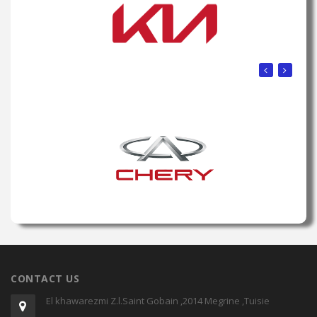
CONTACT US
El khawarezmi Z.l.Saint Gobain ,2014 Megrine ,Tuisie