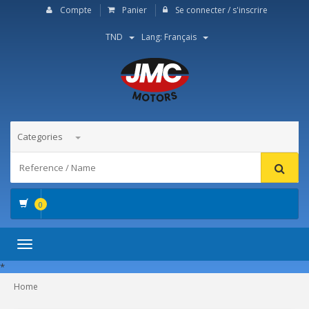
Compte
Panier
Se connecter / s'inscrire
TND
Lang: Français
Categories
0
Toggle
navigation
*
Home