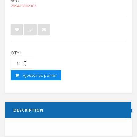
Ref :
289473502302
QTY :
Ajouter au panier
DESCRIPTION