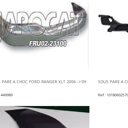
 PARE A CHOC FORD RANGER XLT 2006-->'09
SOUS PARE A C
 1449989
Ref : 1018060257