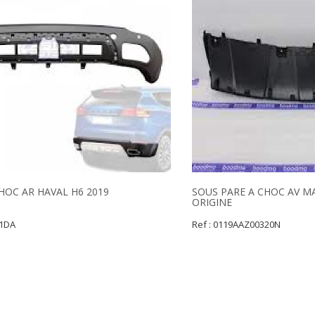
HOC AR HAVAL H6 2019
SOUS PARE A CHOC AV M
ORIGINE
Z1DA
Ref : 0119AAZ00320N