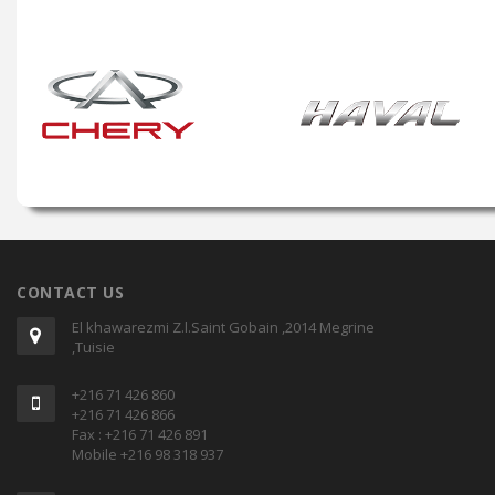
CONTACT US
El khawarezmi Z.l.Saint Gobain ,2014 Megrine
,Tuisie
+216 71 426 860
+216 71 426 866
Fax : +216 71 426 891
Mobile +216 98 318 937