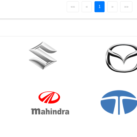
««
«
1
»
»»