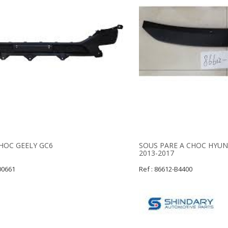
HOC GEELY GC6
SOUS PARE A CHOC HYUND
2013-2017
00661
Ref : 86612-B4400