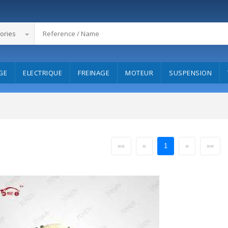
ories
GE
ELECTRIQUE
FREINAGE
MOTEUR
SUSPENSION
««
«
1
»
»»