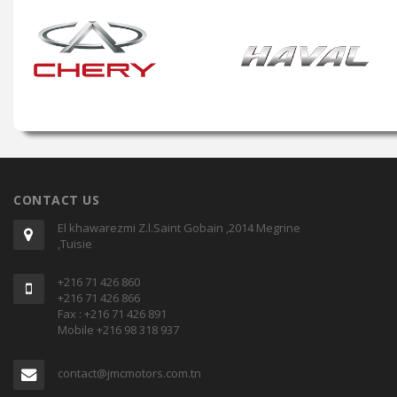
CONTACT US
El khawarezmi Z.l.Saint Gobain ,2014 Megrine
,Tuisie
+216 71 426 860
+216 71 426 866
Fax : +216 71 426 891
Mobile +216 98 318 937
contact@jmcmotors.com.tn