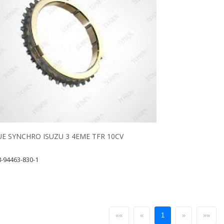
E SYNCHRO ISUZU 3 4EME TFR 10CV
 8-94463-830-1
««
«
1
»
»»