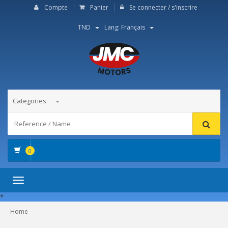
Compte
Panier
Se connecter / s'inscrire
TND
Lang: Français
Categories
0
Toggle
navigation
*
Home