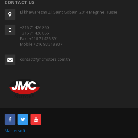
CONTACT US
El khawarezmi Z.l.Saint Gobain ,2014 Megrine ,Tuisie
+216 71 426 860
+216 71 426 866
Fax : +216 71 426 891
Mobile +216 98 318 937
contact@jmcmotors.com.tn
Mastersoft