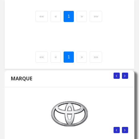
««
«
1
»
»»
««
«
1
»
»»
MARQUE