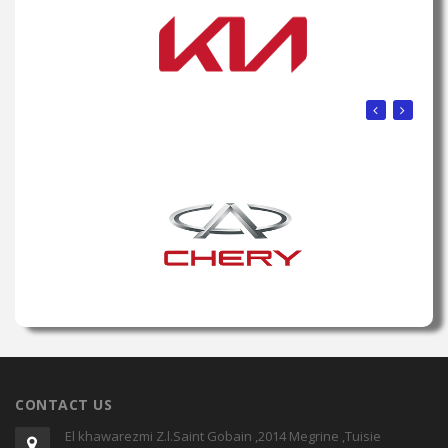
CONTACT US
El khawarezmi Z.l.Saint Gobain ,2014 Megrine ,Tuisie