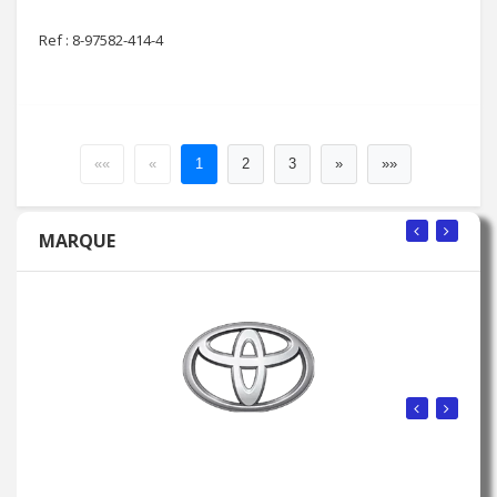
Ref : 8-97582-414-4
««
«
1
2
3
»
»»
MARQUE