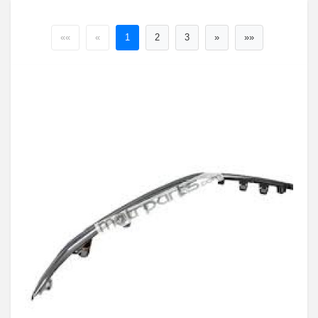
««
«
1
2
3
»
»»