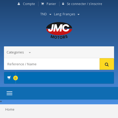
Compte
Panier
Se connecter / s'inscrire
TND
Lang: Français
Categories
0
Toggle
navigation
*
Home