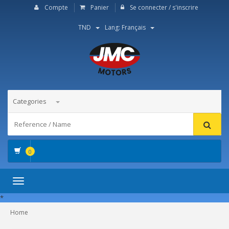
Compte
Panier
Se connecter / s'inscrire
TND
Lang: Français
Categories
0
Toggle
navigation
*
Home