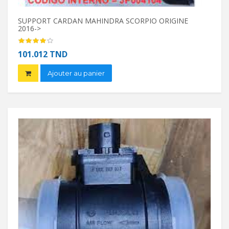
SUPPORT CARDAN MAHINDRA SCORPIO ORIGINE
AGRA
2016->
3.2
101.012 TND
Ajouter au panier