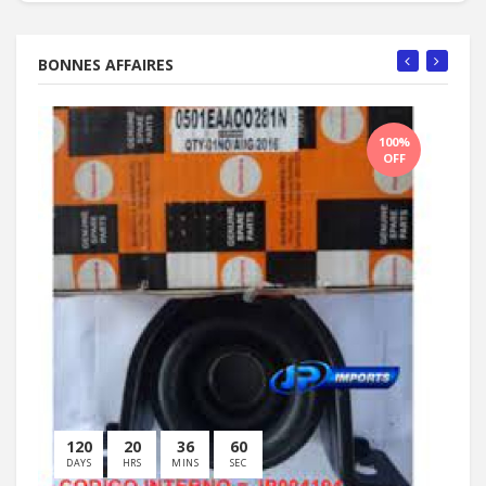
BONNES AFFAIRES
100%
OFF
120
20
36
60
1
DAYS
HRS
MINS
SEC
D