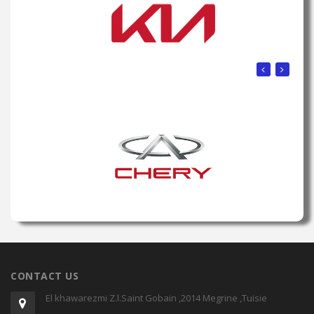
CONTACT US
El khawarezmi Z.l.Saint Gobain ,2014 Megrine ,Tuisie